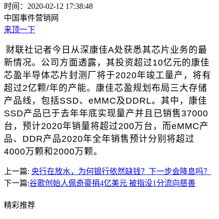
时间：2020-02-12 17:38:48
中国事件营销网
来顶一下
财联社记者今日从深康佳A处获悉其芯片业务的最
新情况。公司方面透露，其投资超过10亿元的康佳
芯盈半导体芯片封测厂将于2020年竣工量产，将有
超过2亿颗/年的产能。康佳芯盈规划布局三大存储
产品线，包括SSD、eMMC及DDRL。其中，康佳
SSD产品已于去年年底实现量产并且已销售37000
台，预计2020年销量将超过200万台，而eMMC产
品、DDR产品2020年全年销售预计分别将超过
4000万颗和2000万颗。
上一篇:
央行在放水，为何银行依然缺钱？下一步会降息吗？
下一篇:
谷歌创始人佩奇豪捐4亿美元 被指没1分流向慈善
精彩
推荐